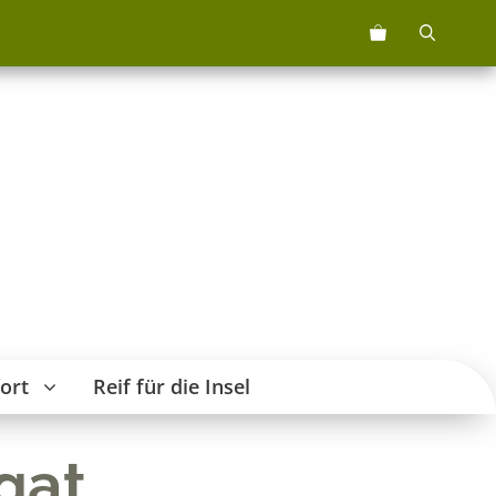
05
nougat
Menge
ort
Reif für die Insel
gat