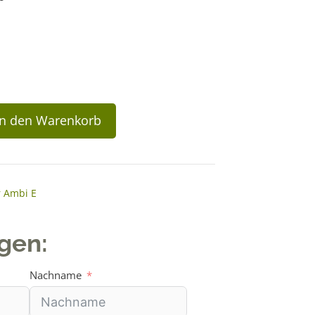
In den Warenkorb
r Ambi E
agen:
Nachname