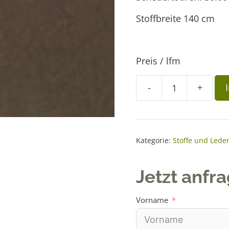
Stoffbreite 140 cm
Preis / lfm
A
-
+
Stoff
l
Season
t
05
e
nougat
r
Kategorie:
Stoffe und Lede
Menge
n
a
Jetzt anfr
t
i
Vorname
v
e