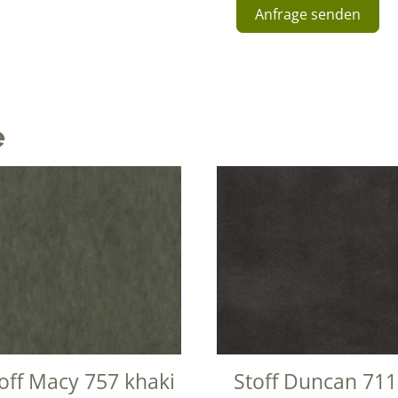
Anfrage senden
A
l
t
e
e
r
n
a
t
i
v
e
:
off Macy 757 khaki
Stoff Duncan 71