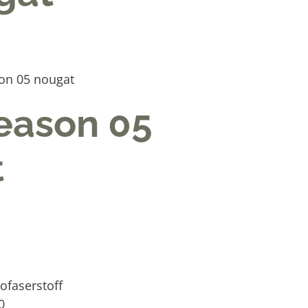
son 05 nougat
Season 05
t
ofaserstoff
0