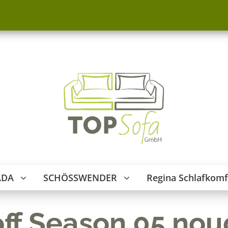
ADA
SCHÖSSWENDER
Regina Schlafkomf
off Season 05 nou