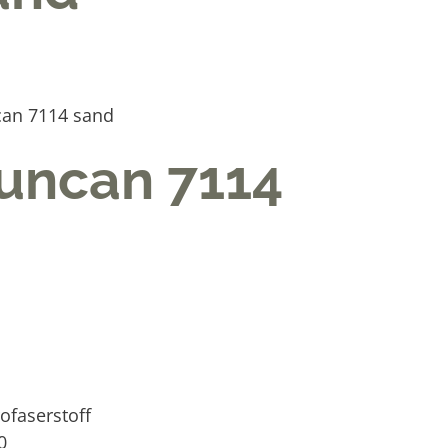
can 7114 sand
Duncan 7114
ofaserstoff
0