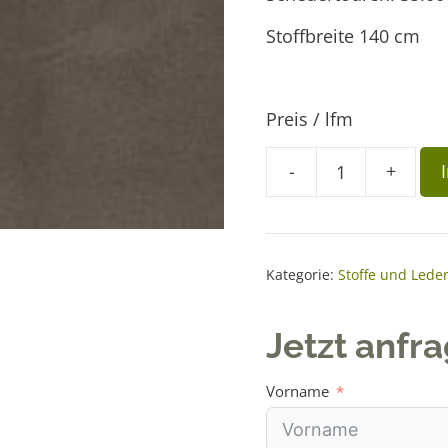
Stoffbreite 140 cm
Preis / lfm
A
-
+
Stoff
l
Duncan
t
7114
e
sand
r
Kategorie:
Stoffe und Lede
Menge
n
a
Jetzt anfr
t
i
Vorname
v
e