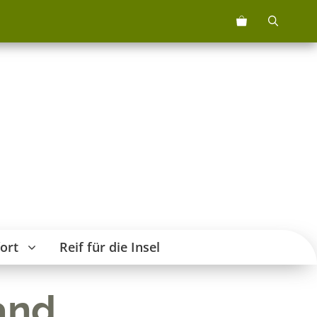
7114
sand
Menge
ort
Reif für die Insel
and