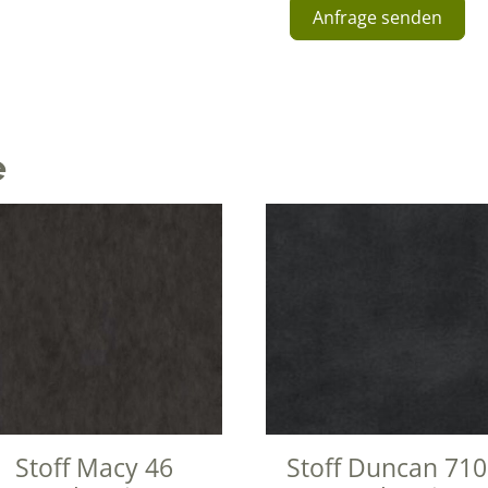
Anfrage senden
A
l
t
e
e
r
n
a
t
i
v
e
:
Stoff Macy 46
Stoff Duncan 71