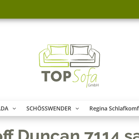
ADA
SCHÖSSWENDER
Regina Schlafkomf
off Duncan 7114 s