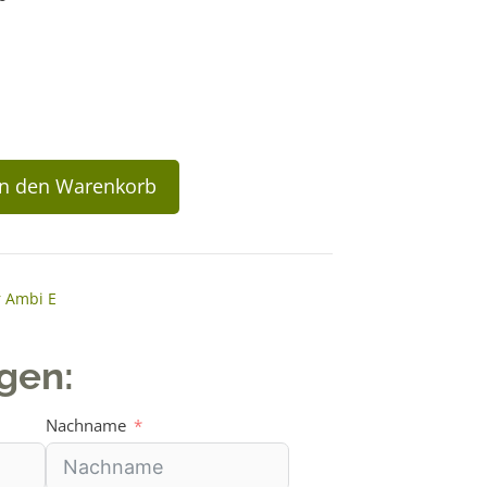
In den Warenkorb
r Ambi E
agen:
Nachname