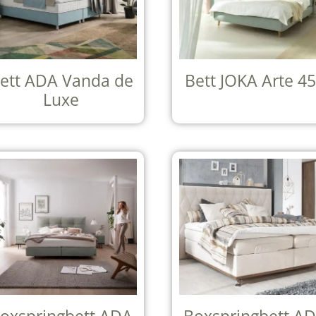
ett ADA Vanda de
Bett JOKA Arte 4
Luxe