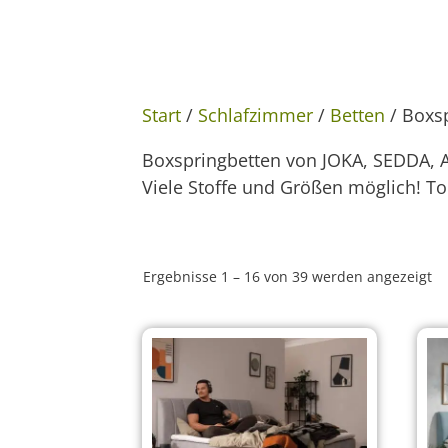
Start
/
Schlafzimmer
/
Betten
/ Boxs
Boxspringbetten von JOKA, SEDDA, 
Viele Stoffe und Größen möglich! T
Ergebnisse 1 – 16 von 39 werden angezeigt