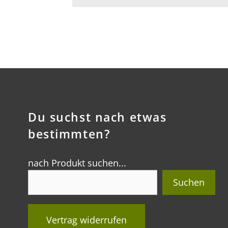
Du suchst nach etwas
bestimmten?
nach Produkt suchen...
Suchen
Vertrag widerrufen