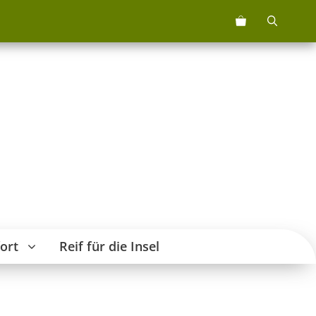
ort
Reif für die Insel