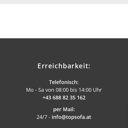
Erreichbarkeit:
Telefonisch:
Mo - Sa von 08:00 bis 14:00 Uhr
+43 688 82 35 162
per Mail:
24/7 -
info@topsofa.at