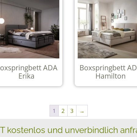
oxspringbett ADA
Boxspringbett A
Erika
Hamilton
1
2
3
→
T kostenlos und unverbindlich anfr