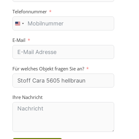
Telefonnummer
U
n
i
E-Mail
t
e
d
S
Für welches Objekt fragen Sie an?
t
a
t
e
s
Ihre Nachricht
+
1