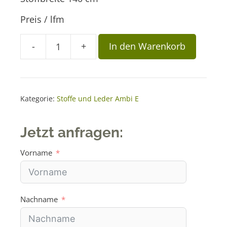
Preis / lfm
A
-
+
In den Warenkorb
Stoff
l
Cara
t
5605
e
hellbraun
r
Kategorie:
Stoffe und Leder Ambi E
Menge
n
a
Jetzt anfragen:
t
i
Vorname
v
e
:
Nachname