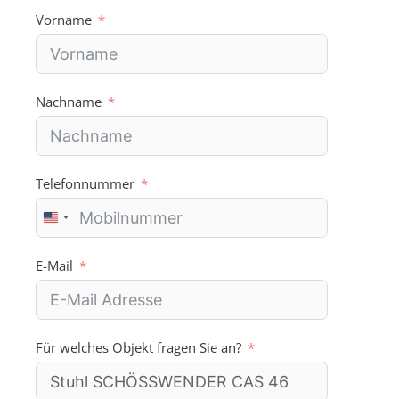
Vorname
Nachname
Telefonnummer
U
n
i
E-Mail
t
e
d
S
Für welches Objekt fragen Sie an?
t
a
t