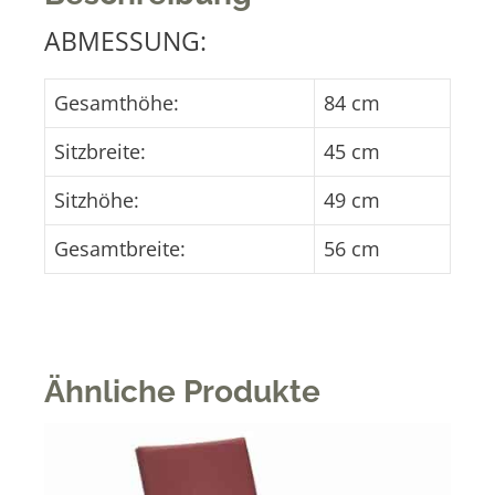
e
:
ABMESSUNG:
Gesamthöhe:
84 cm
Sitzbreite:
45 cm
Sitzhöhe:
49 cm
Gesamtbreite:
56 cm
Ähnliche Produkte