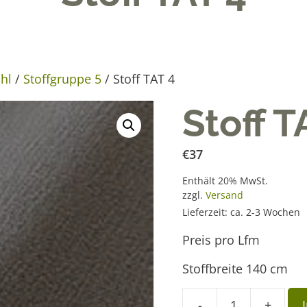
hl
/
Stoffgruppe 5
/ Stoff TAT 4
Stoff T
€
37
Enthält 20% MwSt.
zzgl.
Versand
Lieferzeit: ca. 2-3 Wochen
Preis pro Lfm
Stoffbreite 140 cm
A
-
+