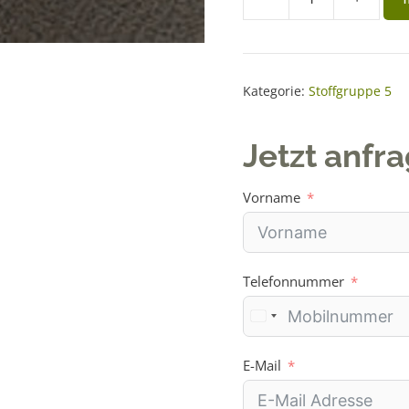
Stoff
l
TAT
t
4
e
Menge
r
Kategorie:
Stoffgruppe 5
n
a
Jetzt anfr
t
i
Vorname
v
e
:
Telefonnummer
E-Mail