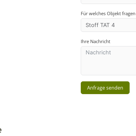
Für welches Objekt fragen
Ihre Nachricht
Anfrage senden
A
l
t
e
e
r
n