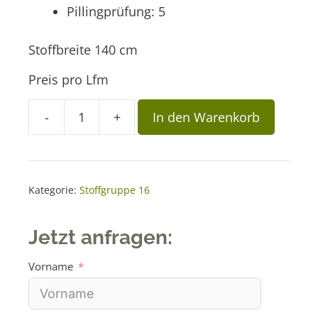
Pillingprüfung: 5
Stoffbreite 140 cm
Preis pro Lfm
A
-
+
In den Warenkorb
Stoff
l
SCO
t
19
e
Menge
r
Kategorie:
Stoffgruppe 16
n
a
Jetzt anfragen:
t
i
Vorname
v
e