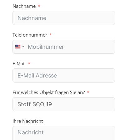
:
Nachname
Telefonnummer
U
n
i
E-Mail
t
e
d
S
Für welches Objekt fragen Sie an?
t
a
t
e
s
Ihre Nachricht
+
1