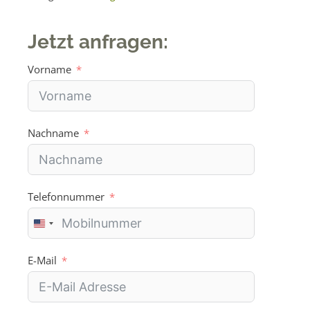
Jetzt anfragen:
Vorname
Nachname
Telefonnummer
U
n
i
E-Mail
t
e
d