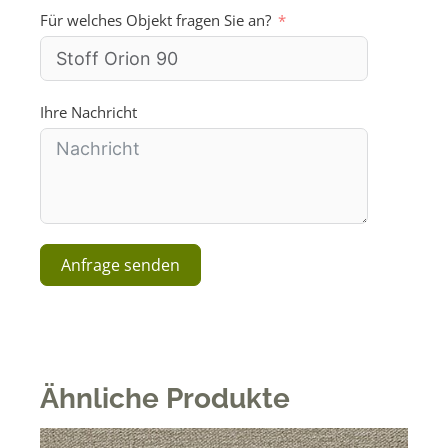
S
Für welches Objekt fragen Sie an?
t
a
t
e
s
Ihre Nachricht
+
1
Anfrage senden
A
l
t
e
Ähnliche Produkte
r
n
a