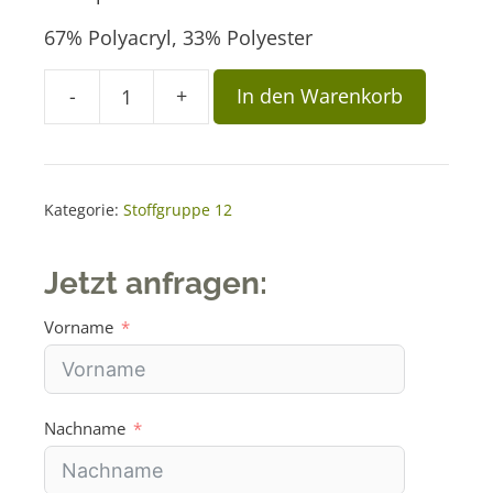
67% Polyacryl, 33% Polyester
A
-
+
In den Warenkorb
Stoff
l
Malaga
t
Schlamm
e
Menge
r
Kategorie:
Stoffgruppe 12
n
a
Jetzt anfragen:
t
i
Vorname
v
e
:
Nachname