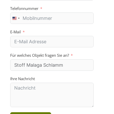
Telefonnummer
U
n
i
E-Mail
t
e
d
S
Für welches Objekt fragen Sie an?
t
a
t
e
s
Ihre Nachricht
+
1