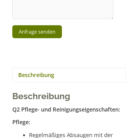
Anfrage senden
A
l
t
e
r
Beschreibung
n
a
t
Beschreibung
i
v
Q2 Pflege- und Reinigungseigenschaften:
e
:
Pflege:
Regelmäßiges Absaugen mit der