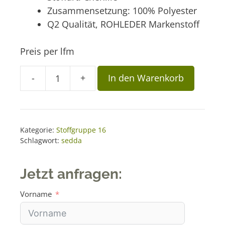
Zusammensetzung: 100% Polyester
Q2 Qualität, ROHLEDER Markenstoff
Preis per lfm
A
-
+
In den Warenkorb
Stoff
l
London
t
Q2
e
Schlamm
r
Kategorie:
Stoffgruppe 16
Menge
n
Schlagwort:
sedda
a
t
Jetzt anfragen:
i
v
Vorname
e
: