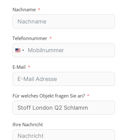
Nachname
Telefonnummer
U
n
i
E-Mail
t
e
d
S
Für welches Objekt fragen Sie an?
t
a
t
e
s
Ihre Nachricht
+
1