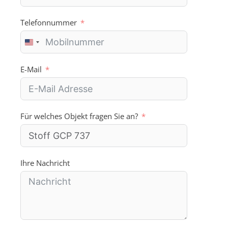
Telefonnummer
U
n
i
E-Mail
t
e
d
S
Für welches Objekt fragen Sie an?
t
a
t
e
s
Ihre Nachricht
+
1