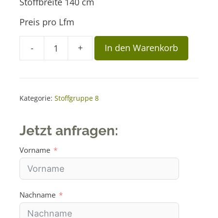
Stoffbreite 140 cm
Preis pro Lfm
A
-
+
In den Warenkorb
Stoff
l
GCP
t
737
e
Menge
r
Kategorie:
Stoffgruppe 8
n
a
Jetzt anfragen:
t
i
Vorname
v
e
:
Nachname