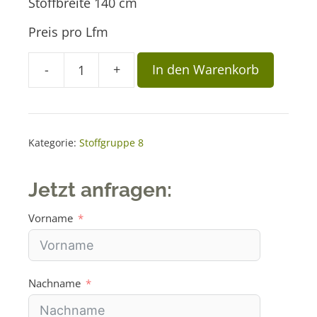
Stoffbreite 140 cm
Preis pro Lfm
A
-
+
In den Warenkorb
Stoff
l
GCP
t
333
e
Menge
r
Kategorie:
Stoffgruppe 8
n
a
Jetzt anfragen:
t
i
Vorname
v
e
:
Nachname