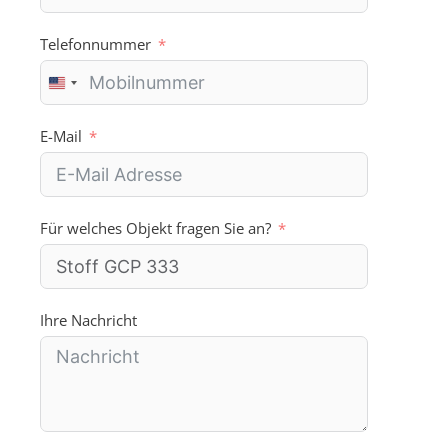
Telefonnummer
U
n
i
E-Mail
t
e
d
S
Für welches Objekt fragen Sie an?
t
a
t
e
s
Ihre Nachricht
+
1