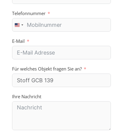
Telefonnummer
U
n
i
E-Mail
t
e
d
S
Für welches Objekt fragen Sie an?
t
a
t
e
s
Ihre Nachricht
+
1