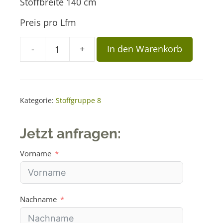
Stoffbreite 140 cm
Preis pro Lfm
A
-
+
In den Warenkorb
Stoff
l
GCB
t
139
e
Menge
r
Kategorie:
Stoffgruppe 8
n
a
Jetzt anfragen:
t
i
Vorname
v
e
:
Nachname