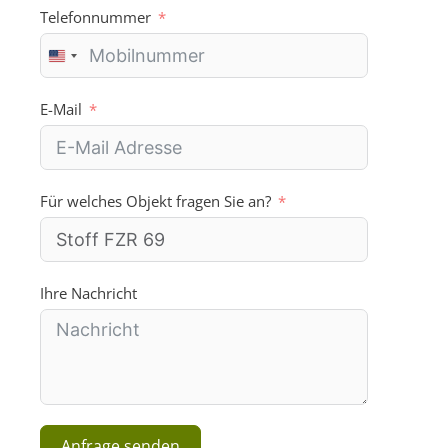
Telefonnummer
U
n
i
E-Mail
t
e
d
S
Für welches Objekt fragen Sie an?
t
a
t
e
s
Ihre Nachricht
+
1
Anfrage senden