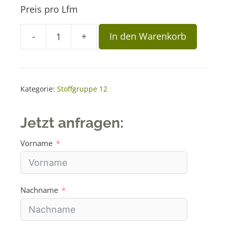
Preis pro Lfm
A
-
+
In den Warenkorb
Stoff
l
FZR
t
69
e
Menge
r
Kategorie:
Stoffgruppe 12
n
a
Jetzt anfragen:
t
i
Vorname
v
e
:
Nachname