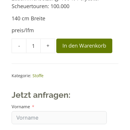
Scheuertouren: 100.000
140 cm Breite
preis/lfm
A
-
+
In den Warenkorb
Stoff
l
Forza
t
5511
e
dunkelblau
r
Kategorie:
Stoffe
Menge
n
a
Jetzt anfragen:
t
i
Vorname
v
e
: