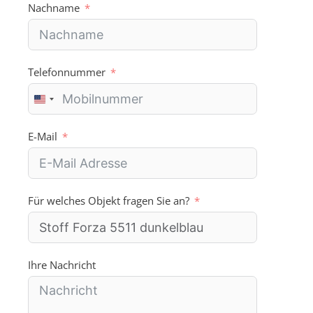
Nachname
Telefonnummer
U
n
i
E-Mail
t
e
d
S
Für welches Objekt fragen Sie an?
t
a
t
e
s
Ihre Nachricht
+
1