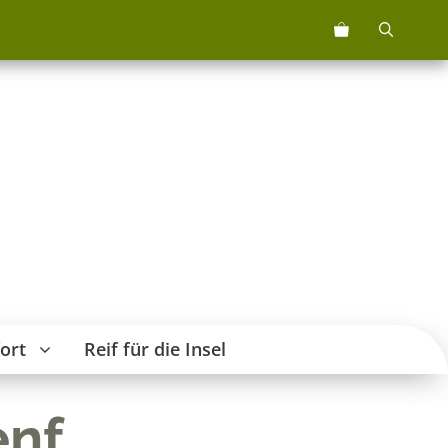
5508
senf
Menge
ort
Reif für die Insel
enf