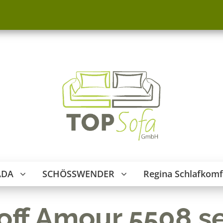
ADA
SCHÖSSWENDER
Regina Schlafkomf
off Amour 5508 s