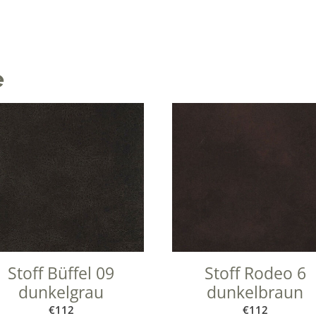
A
l
t
e
e
r
n
a
t
i
v
e
:
Stoff Büffel 09
Stoff Rodeo 6
dunkelgrau
dunkelbraun
€
112
€
112