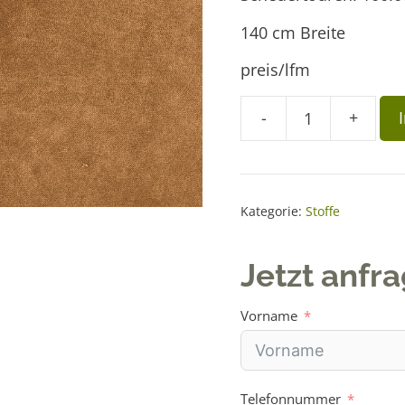
140 cm Breite
preis/lfm
A
-
+
Stoff
l
Amour
t
5508
e
senf
r
Kategorie:
Stoffe
Menge
n
a
Jetzt anfr
t
i
Vorname
v
e
:
Telefonnummer