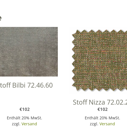
t
e
e
r
n
a
t
i
v
e
:
toff Bilbi 72.46.60
Stoff Nizza 72.02.
€
102
€
102
Enthält 20% MwSt.
Enthält 20% MwSt.
zzgl.
Versand
zzgl.
Versand