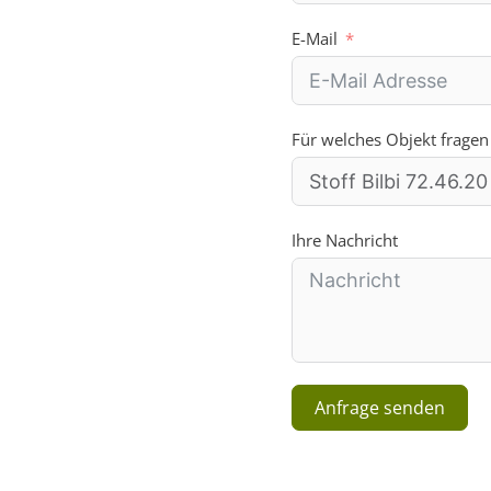
E-Mail
Für welches Objekt fragen
Ihre Nachricht
Anfrage senden
A
l