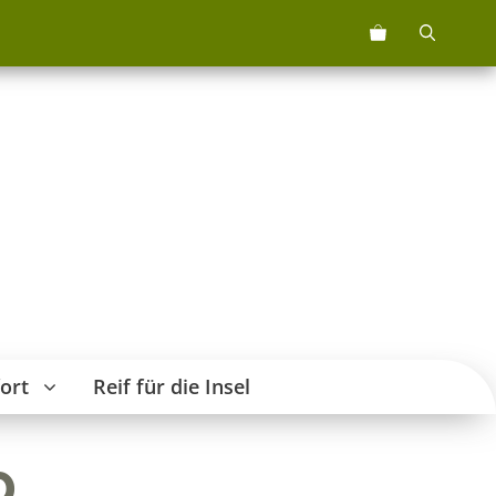
72.46.20
Menge
ort
Reif für die Insel
0