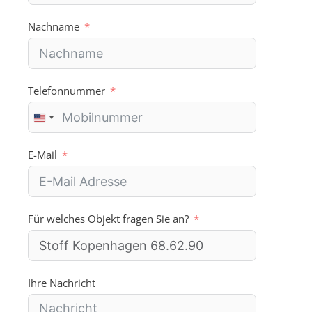
:
Nachname
Telefonnummer
U
n
i
E-Mail
t
e
d
S
Für welches Objekt fragen Sie an?
t
a
t
e
s
Ihre Nachricht
+
1