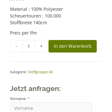
Material : 100% Polyester
Scheuertouren : 100.000
Stoffbreite 140cm
Preis per lfm
A
-
+
In den Warenkorb
Stoff
l
Kopenhagen
t
68.62.90
e
Menge
r
Kategorie:
Stoffgruppe 68
n
a
Jetzt anfragen:
t
i
Vorname
v
e