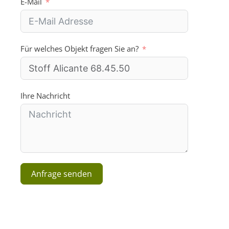
E-Mail
t
e
d
S
Für welches Objekt fragen Sie an?
t
a
t
e
s
Ihre Nachricht
+
1
Anfrage senden
A
l
t