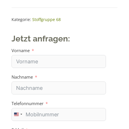
Alicante
t
68.45.50
e
Menge
r
Kategorie:
Stoffgruppe 68
n
a
Jetzt anfragen:
t
i
Vorname
v
e
:
Nachname
Telefonnummer
U
n
i