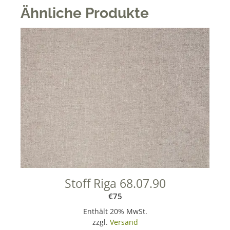
e
Ähnliche Produkte
r
n
a
t
i
v
e
:
Stoff Riga 68.07.90
€
75
Enthält 20% MwSt.
zzgl.
Versand