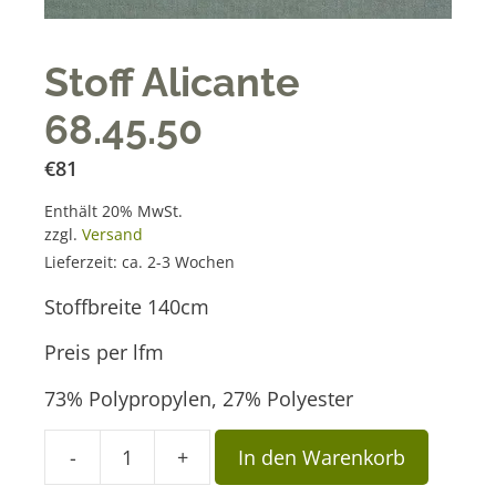
Stoff Alicante
68.45.50
€
81
Enthält 20% MwSt.
zzgl.
Versand
Lieferzeit: ca. 2-3 Wochen
Stoffbreite 140cm
Preis per lfm
73% Polypropylen, 27% Polyester
A
-
+
In den Warenkorb
Stoff
l