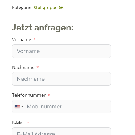
Menge
r
Kategorie:
Stoffgruppe 66
n
a
Jetzt anfragen:
t
i
Vorname
v
e
:
Nachname
Telefonnummer
U
n
i
E-Mail
t
e