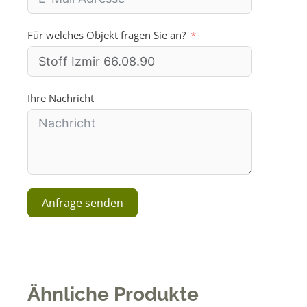
d
S
Für welches Objekt fragen Sie an?
t
a
t
e
s
Ihre Nachricht
+
1
Anfrage senden
A
l
t
e
Ähnliche Produkte
r