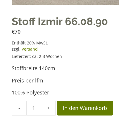
Stoff Izmir 66.08.90
€
70
Enthält 20% MwSt.
zzgl.
Versand
Lieferzeit: ca. 2-3 Wochen
Stoffbreite 140cm
Preis per lfm
100% Polyester
A
-
+
In den Warenkorb
Stoff
l
Izmir
t
66.08.90
e