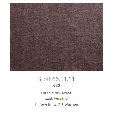
n
a
t
i
v
e
:
Stoff 66.51.11
€
70
Enthält 20% MwSt.
zzgl.
Versand
Lieferzeit: ca. 2-3 Wochen