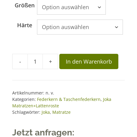
A
Größen
l
t
Härte
e
r
n
a
t
-
+
In den Warenkorb
Matratze
i
JOKA
v
559
e
Menge
:
Artikelnummer:
n. v.
Kategorien:
Federkern & Taschenfederkern
,
Joka
Matratzen+Lattenroste
Schlagwörter:
Joka
,
Matratze
Jetzt anfragen: