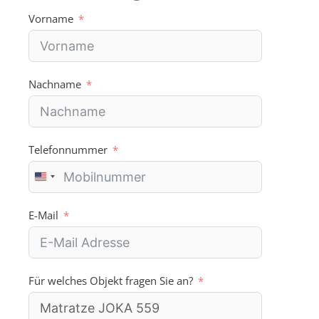
Vorname
Nachname
Telefonnummer
U
n
i
E-Mail
t
e
d
S
Für welches Objekt fragen Sie an?
t
a
t