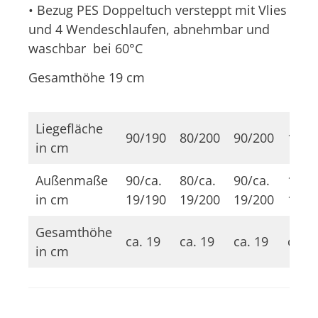
• Bezug PES Doppeltuch versteppt mit Vlies
und 4 Wendeschlaufen, abnehmbar und
waschbar bei 60°C
Gesamthöhe 19 cm
Liegefläche
90/190
80/200
90/200
100/
in cm
Außenmaße
90/ca.
80/ca.
90/ca.
100/
in cm
19/190
19/200
19/200
19/2
Gesamthöhe
ca. 19
ca. 19
ca. 19
ca. 1
in cm