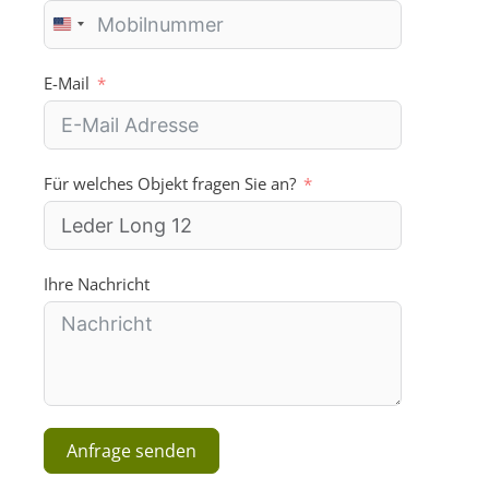
U
n
i
E-Mail
t
e
d
S
Für welches Objekt fragen Sie an?
t
a
t
e
s
Ihre Nachricht
+
1
Anfrage senden