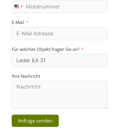
U
n
i
E-Mail
t
e
d
S
Für welches Objekt fragen Sie an?
t
a
t
e
s
Ihre Nachricht
+
1
Anfrage senden