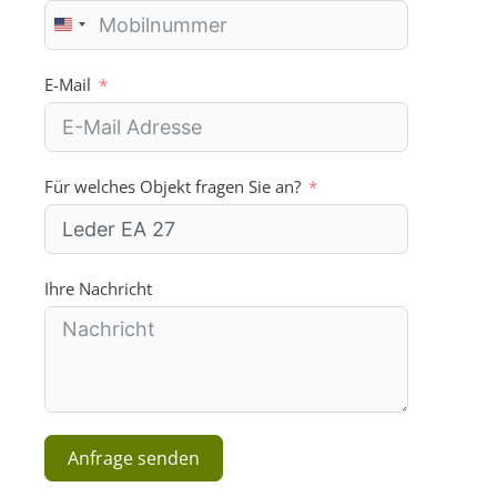
U
n
i
E-Mail
t
e
d
S
Für welches Objekt fragen Sie an?
t
a
t
e
s
Ihre Nachricht
+
1
Anfrage senden