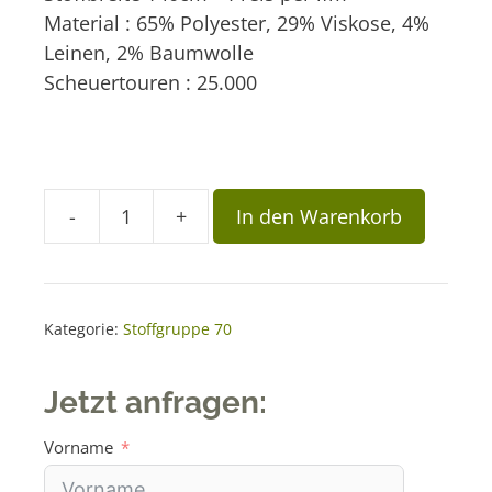
Material : 65% Polyester, 29% Viskose, 4%
Leinen, 2% Baumwolle
Scheuertouren : 25.000
A
-
+
In den Warenkorb
Flachgewebe
l
Verona
t
70.03.90
e
Menge
r
Kategorie:
Stoffgruppe 70
n
a
Jetzt anfragen:
t
i
Vorname
v