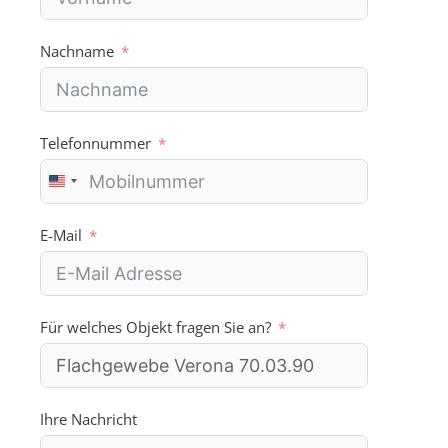
e
:
Nachname
Telefonnummer
U
n
i
E-Mail
t
e
d
S
Für welches Objekt fragen Sie an?
t
a
t
e
s
Ihre Nachricht
+