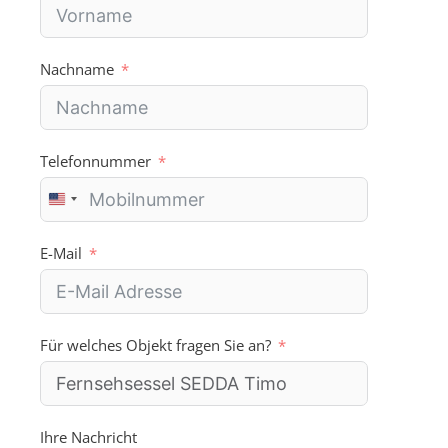
Nachname
Telefonnummer
U
n
i
E-Mail
t
e
d
S
Für welches Objekt fragen Sie an?
t
a
t
e
s
Ihre Nachricht