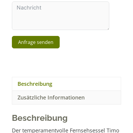
+
1
Anfrage senden
A
l
t
e
r
Beschreibung
n
a
Zusätzliche Informationen
t
i
v
Beschreibung
e
:
Der temperamentvolle Fernsehsessel Timo