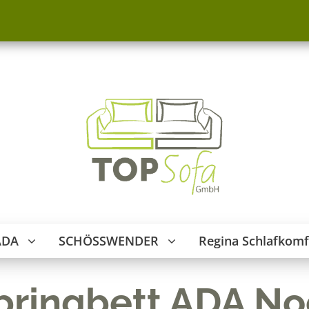
ADA
SCHÖSSWENDER
Regina Schlafkomf
pringbett ADA No