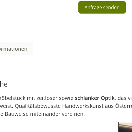
Anfrage senden
A
l
t
e
r
formationen
n
a
t
i
v
che
e
:
öbelstück mit zeitloser sowie
schlanker Optik
, das v
ufweist. Qualitätsbewusste Handwerkskunst aus Österre
e Bauweise miteinander vereinen.