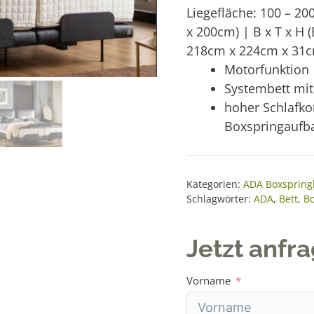
Liegefläche: 100 – 20
x 200cm) | B x T x H 
218cm x 224cm x 31
Motorfunktion
Systembett mit
hoher Schlafko
Boxspringaufb
Kategorien:
ADA Boxspring
Schlagwörter:
ADA
,
Bett
,
Bo
Jetzt anfr
Vorname