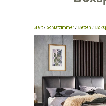
Start
/
Schlafzimmer
/
Betten
/
Boxs