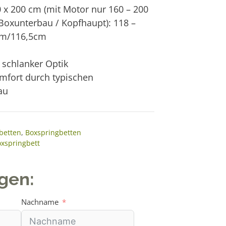
0 x 200 cm (mit Motor nur 160 – 200
(Boxunterbau / Kopfhaupt): 118 –
cm/116,5cm
 schlanker Optik
mfort durch typischen
au
betten
,
Boxspringbetten
xspringbett
agen:
Nachname