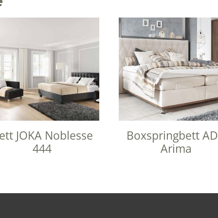
e
ett JOKA Noblesse
Boxspringbett A
444
Arima