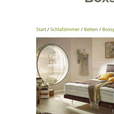
Start
/
Schlafzimmer
/
Betten
/
Boxs