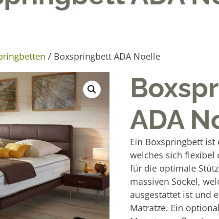
pringbetten
/ Boxspringbett ADA Noelle
Boxspr
ADA No
Ein Boxspringbett ist
welches sich flexibel
für die optimale Stüt
massiven Sockel, we
ausgestattet ist und 
Matratze. Ein optiona