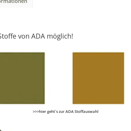
formationen
n
a
t
i
v
toffe von ADA möglich!
e
:
>>>hier geht´s zur ADA Stoffauswahl
e