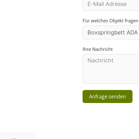
Für welches Objekt fragen
Ihre Nachricht
Anfrage senden
A
l
t
e
r