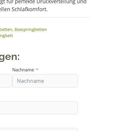
gt für perfekte Druckverteilung und
ellen Schlafkomfort.
betten
,
Boxspringbetten
ingbett
agen:
Nachname