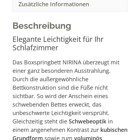
a
Zusätzliche Informationen
t
i
v
Beschreibung
e
:
Elegante Leichtigkeit für Ihr
Schlafzimmer
Das Boxspringbett NIRINA überzeugt mit
einer ganz besonderen Ausstrahlung.
Durch die außergewöhnliche
Bettkonstruktion sind die Füße nicht
sichtbar. So wird der Anschein eines
schwebenden Bettes erweckt, das
unbeschwerte Leichtigkeit versprüht.
Gleichzeitig steht die
Schwebeoptik
in
einem angenehmen Kontrast zur
kubischen
Grundform
sowie zum
voluminös