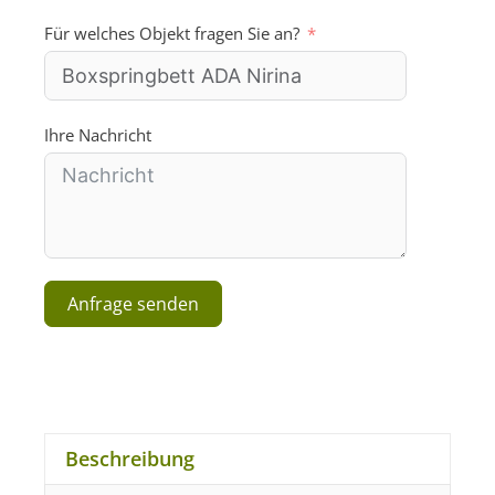
S
Für welches Objekt fragen Sie an?
t
a
t
e
s
Ihre Nachricht
+
1
Anfrage senden
A
l
t
e
r
Beschreibung
n