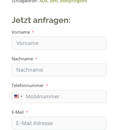
Schlagwörter:
ADA
,
Bett
,
Boxspringbett
Jetzt anfragen:
Vorname
Nachname
Telefonnummer
U
n
i
E-Mail
t
e
d