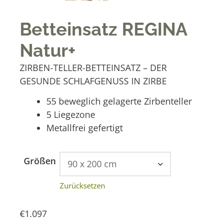
Betteinsatz REGINA
Natur+
ZIRBEN-TELLER-BETTEINSATZ – DER
GESUNDE SCHLAFGENUSS IN ZIRBE
55 beweglich gelagerte Zirbenteller
5 Liegezone
Metallfrei gefertigt
A
Größen
l
t
Zurücksetzen
e
r
€
1.097