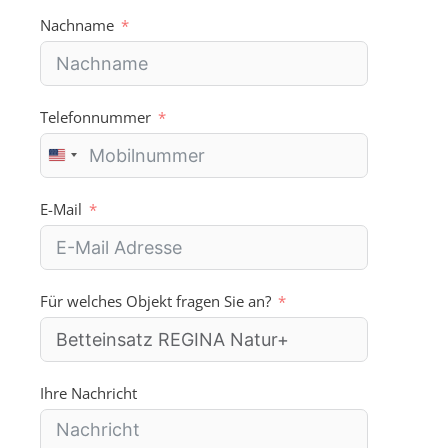
Nachname
Telefonnummer
U
n
i
E-Mail
t
e
d
S
Für welches Objekt fragen Sie an?
t
a
t
e
s
Ihre Nachricht
+
1