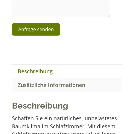
Anfrage senden
A
l
t
e
r
Beschreibung
n
a
Zusätzliche Informationen
t
i
v
Beschreibung
e
:
Schaffen Sie ein natürliches, unbelastetes
Raumklima im Schlafzimmer! Mit diesem