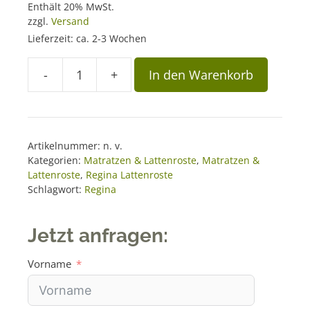
n
Enthält 20% MwSt.
a
zzgl.
Versand
t
Lieferzeit: ca. 2-3 Wochen
i
-
+
In den Warenkorb
v
Betteinsatz
e
REGINA
:
Natur+
Menge
Artikelnummer:
n. v.
Kategorien:
Matratzen & Lattenroste
,
Matratzen &
Lattenroste
,
Regina Lattenroste
Schlagwort:
Regina
Jetzt anfragen:
Vorname