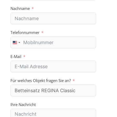
Nachname
Telefonnummer
U
n
i
E-Mail
t
e
d
S
Für welches Objekt fragen Sie an?
t
a
t
e
s
Ihre Nachricht
+
1