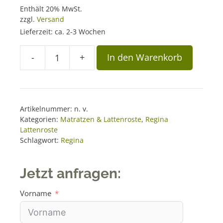
n
Enthält 20% MwSt.
a
zzgl.
Versand
t
Lieferzeit: ca. 2-3 Wochen
i
-
+
In den Warenkorb
v
Betteinsatz
e
REGINA
:
Classic
Menge
Artikelnummer:
n. v.
Kategorien:
Matratzen & Lattenroste
,
Regina
Lattenroste
Schlagwort:
Regina
Jetzt anfragen:
Vorname