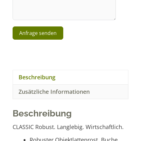
Anfrage senden
A
l
t
e
r
Beschreibung
n
a
Zusätzliche Informationen
t
i
v
Beschreibung
e
:
CLASSIC Robust. Langlebig. Wirtschaftlich.
Robuster Objektlattenrost, Buche