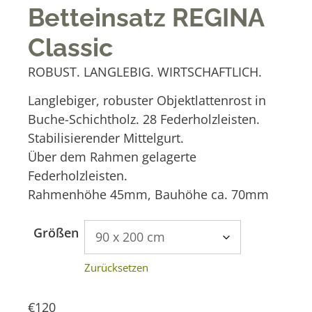
Betteinsatz REGINA
Classic
ROBUST. LANGLEBIG. WIRTSCHAFTLICH.
Langlebiger, robuster Objektlattenrost in
Buche-Schichtholz. 28 Federholzleisten.
Stabilisierender Mittelgurt.
Über dem Rahmen gelagerte
Federholzleisten.
Rahmenhöhe 45mm, Bauhöhe ca. 70mm
A
Größen
l
t
Zurücksetzen
e
r
€
120