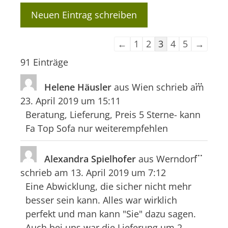
Navigation
←
1
2
3
4
5
→
der
91 Einträge
Gästebuchliste
Diese
...
Helene Häusler
aus
Wien
schrieb am
Meta
23. April 2019
um
15:11
ein-/
Beratung, Lieferung, Preis 5 Sterne- kann
Fa Top Sofa nur weiterempfehlen
Diese
...
Alexandra Spielhofer
aus
Werndorf
Meta
schrieb am
13. April 2019
um
7:12
ein-/
Eine Abwicklung, die sicher nicht mehr
besser sein kann. Alles war wirklich
perfekt und man kann "Sie" dazu sagen.
Auch bei uns war die Lieferung um 2