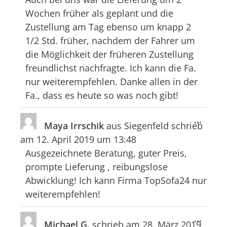
Wochen früher als geplant und die
Zustellung am Tag ebenso um knapp 2
1/2 Std. früher, nachdem der Fahrer um
die Möglichkeit der früheren Zustellung
freundlichst nachfragte. Ich kann die Fa.
nur weiterempfehlen. Danke allen in der
Fa., dass es heute so was noch gibt!
Diese
...
Maya Irrschik
aus
Siegenfeld
schrieb
Meta
am
12. April 2019
um
13:48
ein-/
Ausgezeichnete Beratung, guter Preis,
prompte Lieferung , reibungslose
Abwicklung! Ich kann Firma TopSofa24 nur
weiterempfehlen!
Diese
...
Michael G.
schrieb am
28. März 2019