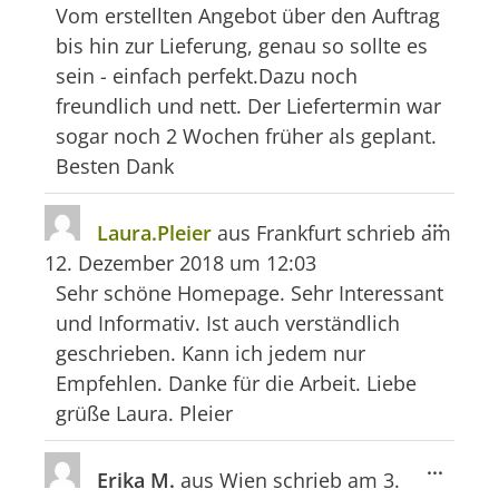
ein-/
Vom erstellten Angebot über den Auftrag
bis hin zur Lieferung, genau so sollte es
sein - einfach perfekt.Dazu noch
freundlich und nett. Der Liefertermin war
sogar noch 2 Wochen früher als geplant.
Besten Dank
Diese
...
Laura.Pleier
aus
Frankfurt
schrieb am
Meta
12. Dezember 2018
um
12:03
ein-/
Sehr schöne Homepage. Sehr Interessant
und Informativ. Ist auch verständlich
geschrieben. Kann ich jedem nur
Empfehlen. Danke für die Arbeit. Liebe
grüße Laura. Pleier
Diese
...
Erika M.
aus
Wien
schrieb am
3.
Meta