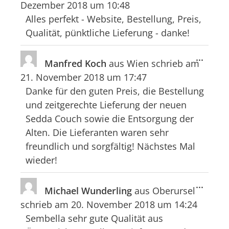
Dezember 2018
um
10:48
ein-/
Alles perfekt - Website, Bestellung, Preis,
Qualität, pünktliche Lieferung - danke!
Diese
...
Manfred Koch
aus
Wien
schrieb am
Meta
21. November 2018
um
17:47
ein-/
Danke für den guten Preis, die Bestellung
und zeitgerechte Lieferung der neuen
Sedda Couch sowie die Entsorgung der
Alten. Die Lieferanten waren sehr
freundlich und sorgfältig! Nächstes Mal
wieder!
Diese
...
Michael Wunderling
aus
Oberursel
Meta
schrieb am
20. November 2018
um
14:24
ein-/
Sembella sehr gute Qualität aus