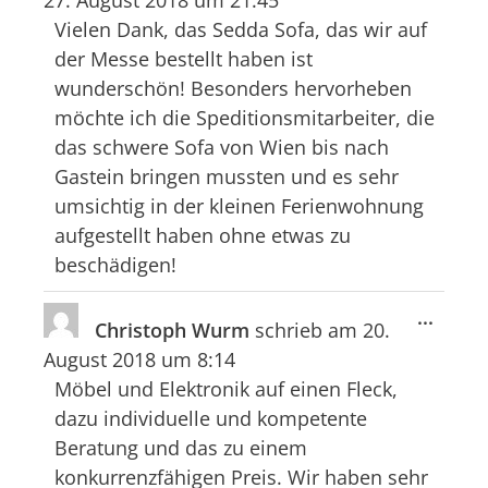
27. August 2018
um
21:45
ein-/
Vielen Dank, das Sedda Sofa, das wir auf
der Messe bestellt haben ist
wunderschön! Besonders hervorheben
möchte ich die Speditionsmitarbeiter, die
das schwere Sofa von Wien bis nach
Gastein bringen mussten und es sehr
umsichtig in der kleinen Ferienwohnung
aufgestellt haben ohne etwas zu
beschädigen!
Diese
...
Christoph Wurm
schrieb am
20.
Meta
August 2018
um
8:14
ein-/
Möbel und Elektronik auf einen Fleck,
dazu individuelle und kompetente
Beratung und das zu einem
konkurrenzfähigen Preis. Wir haben sehr