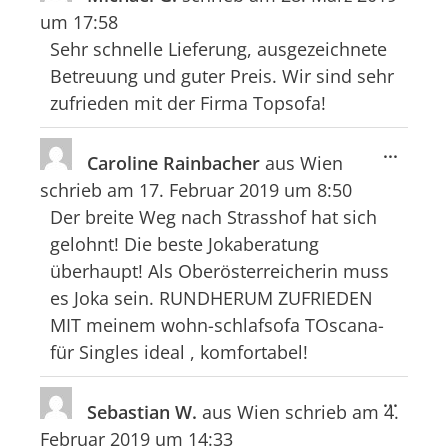
Meta
um
17:58
ein-/
Sehr schnelle Lieferung, ausgezeichnete
Betreuung und guter Preis. Wir sind sehr
zufrieden mit der Firma Topsofa!
Diese
...
Caroline Rainbacher
aus
Wien
Meta
schrieb am
17. Februar 2019
um
8:50
ein-/
Der breite Weg nach Strasshof hat sich
gelohnt! Die beste Jokaberatung
überhaupt! Als Oberösterreicherin muss
es Joka sein. RUNDHERUM ZUFRIEDEN
MIT meinem wohn-schlafsofa TOscana-
für Singles ideal , komfortabel!
Diese
...
Sebastian W.
aus
Wien
schrieb am
4.
Meta
Februar 2019
um
14:33