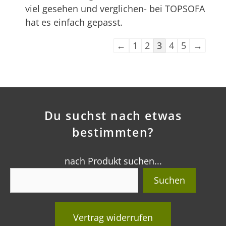
viel gesehen und verglichen- bei TOPSOFA
hat es einfach gepasst.
Navigation
←
1
2
3
4
5
→
der
Gästebuchliste
Du suchst nach etwas
bestimmten?
nach Produkt suchen...
Suchen
Vertrag widerrufen