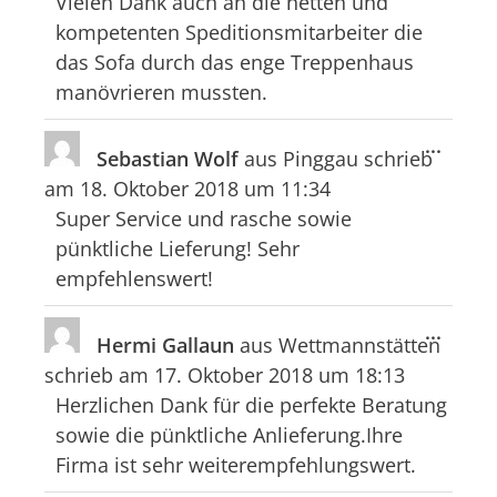
Vielen Dank auch an die netten und
kompetenten Speditionsmitarbeiter die
das Sofa durch das enge Treppenhaus
manövrieren mussten.
Diese
...
Sebastian Wolf
aus
Pinggau
schrieb
Meta
am
18. Oktober 2018
um
11:34
ein-/
Super Service und rasche sowie
pünktliche Lieferung! Sehr
empfehlenswert!
Diese
...
Hermi Gallaun
aus
Wettmannstätten
Meta
schrieb am
17. Oktober 2018
um
18:13
ein-/
Herzlichen Dank für die perfekte Beratung
sowie die pünktliche Anlieferung.Ihre
Firma ist sehr weiterempfehlungswert.