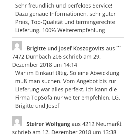
ein-/
Sehr freundlich und perfektes Service!
Dazu genaue Informationen, sehr guter
Preis, Top-Qualität und termingerechte
Lieferung. 100% Weiterempfehlung
Diese
...
Brigitte und Josef Koszogovits
aus
Meta
7472 Dürnbach 208
schrieb am
29.
ein-/
Dezember 2018
um
14:14
War im Einkauf tätig. So eine Abwicklung
muß man suchen. Vom Angebot bis zur
Lieferung war alles perfekt. Ich kann die
Firma TopSofa nur weiter empfehlen. LG.
Brigitte und Josef
Diese
...
Steirer Wolfgang
aus
4212 Neumarkt
Meta
schrieb am
12. Dezember 2018
um
13:38