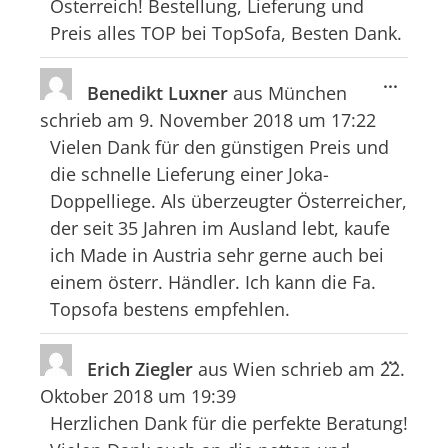
Österreich! Bestellung, Lieferung und
Preis alles TOP bei TopSofa, Besten Dank.
Diese
...
Benedikt Luxner
aus
München
Meta
schrieb am
9. November 2018
um
17:22
ein-/
Vielen Dank für den günstigen Preis und
die schnelle Lieferung einer Joka-
Doppelliege. Als überzeugter Österreicher,
der seit 35 Jahren im Ausland lebt, kaufe
ich Made in Austria sehr gerne auch bei
einem österr. Händler. Ich kann die Fa.
Topsofa bestens empfehlen.
Diese
...
Erich Ziegler
aus
Wien
schrieb am
22.
Meta
Oktober 2018
um
19:39
ein-/
Herzlichen Dank für die perfekte Beratung!